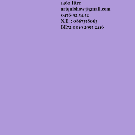
1460 Ittre
artquishow@gmail.com
0476/92.54.52
N.E. : 0867358063
BE72 0019 2995 2416