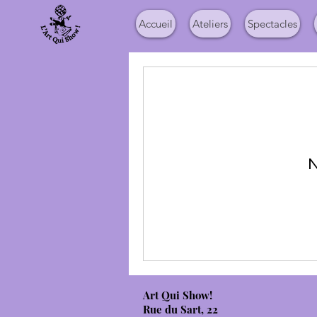
Accueil
Ateliers
Spectacles
N
Art Qui Show!
Rue du Sart, 22