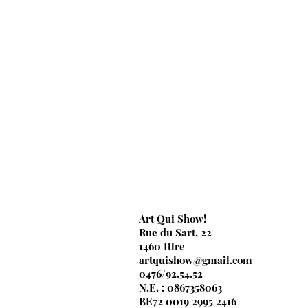
Art Qui Show!
Rue du Sart, 22
1460 Ittre
artquishow@gmail.com
0476/92.54.52
N.E. : 0867358063
BE72 0019 2995 2416