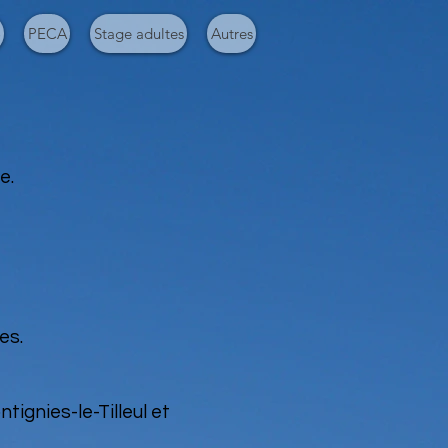
o
PECA
Stage adultes
Autres
e.
es.
tignies-le-Tilleul et