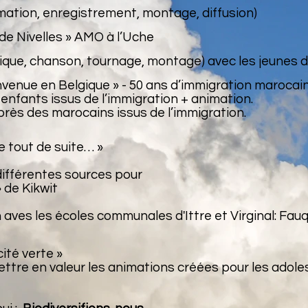
rmation, enregistrement, montage, diffusion)
 de Nivelles » AMO à l’Uche
sique, chanson, tournage, montage) avec les jeunes de
ienvenue en Belgique » - 50 ans d’immigration maroca
enfants issus de l’immigration + animation.
rès des marocains issus de l’immigration.
e tout de suite… »
ifférentes sources pour
» de Kikwit
n aves les écoles communales d'Ittre et Virginal: Fauq
cité verte »
tre en valeur les animations créées pour les adoles