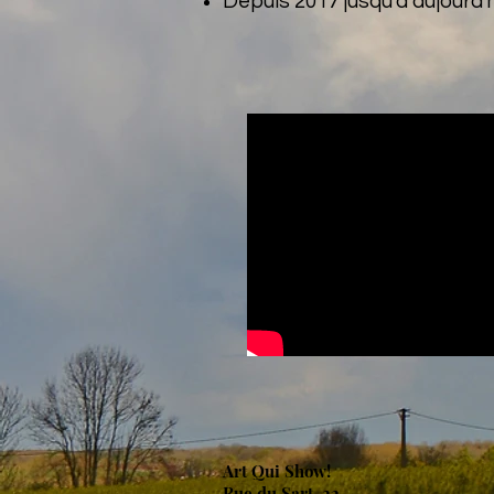
Depuis 2017 jusqu'à aujourd'h
Art Qui Show!
Rue du Sart, 22