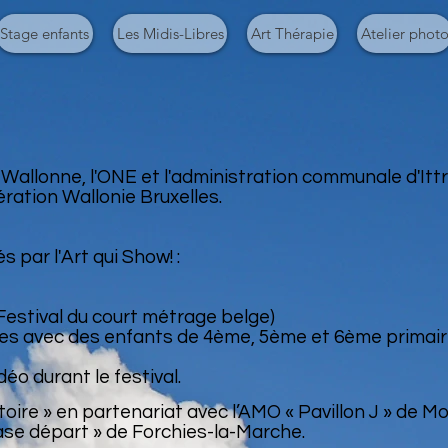
Stage enfants
Les Midis-Libres
Art Thérapie
Atelier phot
Wallonne, l'ONE et l'administration communale d'Ittr
ération Wallonie Bruxelles.
s par l'Art qui Show! :
(Festival du court métrage belge)
es avec des enfants de 4ème, 5ème et 6ème primair
déo durant le festival.
oire » en partenariat avec l’AMO « Pavillon J » de Mon
ase départ » de Forchies-la-Marche.