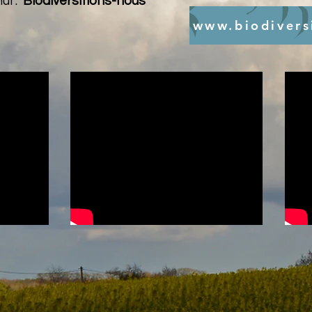
ui :
Biodiversifions-nous
www.biodivers